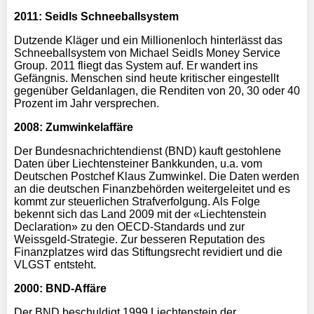
2011: Seidls Schneeballsystem
Dutzende Kläger und ein Millionenloch hinterlässt das
Schneeballsystem von Michael Seidls Money Service
Group. 2011 fliegt das System auf. Er wandert ins
Gefängnis. Menschen sind heute kritischer eingestellt
gegenüber Geldanlagen, die Renditen von 20, 30 oder 40
Prozent im Jahr versprechen.
2008: Zumwinkelaffäre
Der Bundesnachrichtendienst (BND) kauft gestohlene
Daten über Liechtensteiner Bankkunden, u.a. vom
Deutschen Postchef Klaus Zumwinkel. Die Daten werden
an die deutschen Finanzbehörden weitergeleitet und es
kommt zur steuerlichen Strafverfolgung. Als Folge
bekennt sich das Land 2009 mit der «Liechtenstein
Declaration» zu den OECD-Standards und zur
Weissgeld-Strategie. Zur besseren Reputation des
Finanzplatzes wird das Stiftungsrecht revidiert und die
VLGST entsteht.
2000: BND-Affäre
Der BND beschuldigt 1999 Liechtenstein der