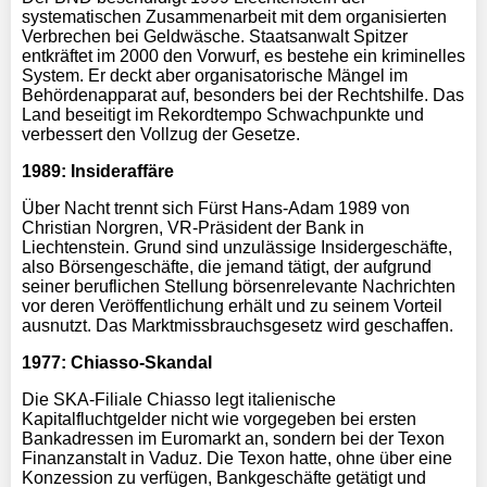
systematischen Zusammenarbeit mit dem organisierten
Verbrechen bei Geldwäsche. Staatsanwalt Spitzer
entkräftet im 2000 den Vorwurf, es bestehe ein kriminelles
System. Er deckt aber organisatorische Mängel im
Behördenapparat auf, besonders bei der Rechtshilfe. Das
Land beseitigt im Rekordtempo Schwachpunkte und
verbessert den Vollzug der Gesetze.
1989: Insideraffäre
Über Nacht trennt sich Fürst Hans-Adam 1989 von
Christian Norgren, VR-Präsident der Bank in
Liechtenstein. Grund sind unzulässige Insidergeschäfte,
also Börsengeschäfte, die jemand tätigt, der aufgrund
seiner beruflichen Stellung börsenrelevante Nachrichten
vor deren Veröffentlichung erhält und zu seinem Vorteil
ausnutzt. Das Marktmissbrauchsgesetz wird geschaffen.
1977: Chiasso-Skandal
Die SKA-Filiale Chiasso legt italienische
Kapitalfluchtgelder nicht wie vorgegeben bei ersten
Bankadressen im Euromarkt an, sondern bei der Texon
Finanzanstalt in Vaduz. Die Texon hatte, ohne über eine
Konzession zu verfügen, Bankgeschäfte getätigt und