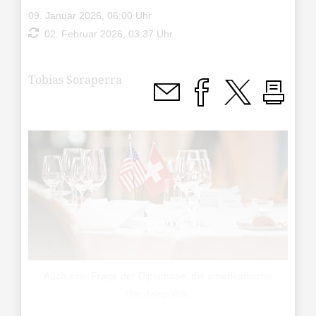
09. Januar 2026, 06:00 Uhr
02. Februar 2026, 03:37 Uhr
Tobias Soraperra
Auch eine Frage der Diplomatie: die amerikanische
Handelspolitik.