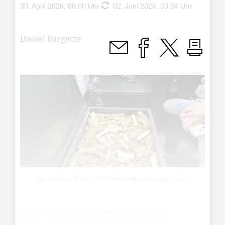
30. April 2026, 06:00 Uhr
02. Juni 2026, 03:34 Uhr
Daniel Bargetze
So soll das Gold der TGI-Kunden gelagert sein.
Als Reaktion auf das Bafin-Verbot und die
Warnungen der FMA in Liechtenstein und