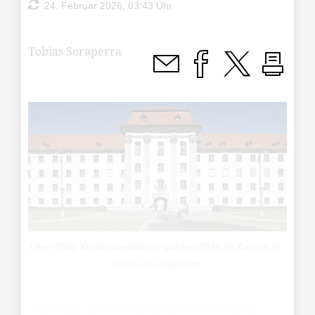
24. Februar 2026, 03:43 Uhr
Tobias Soraperra
Über 1000 Konkursverfahren wurden 2025 im Kanton St.
Gallen durchgeführt.
Viel zu tun gab es im vergangenen Jahr für die