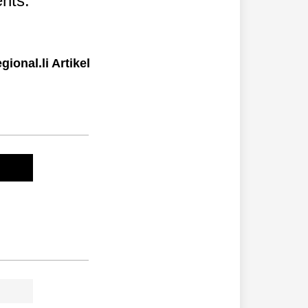
nts.
ional.li Artikel