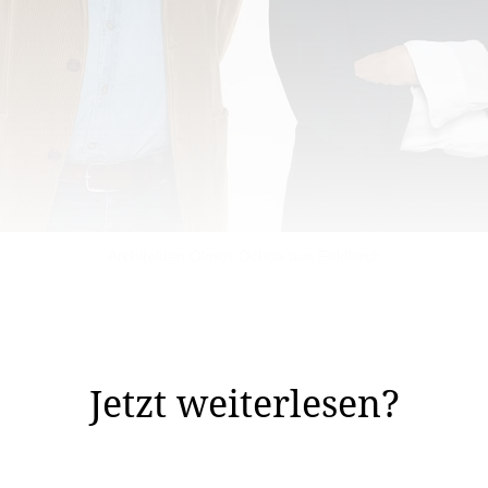
Architekten Olmos Ochoa aus Feldkirch
lche Features zeichnen ein Haus aus, das in zehn oder 
edürfnisse der Bewohner der Gesellschaft in 10 ...
Jetzt weiterlesen?