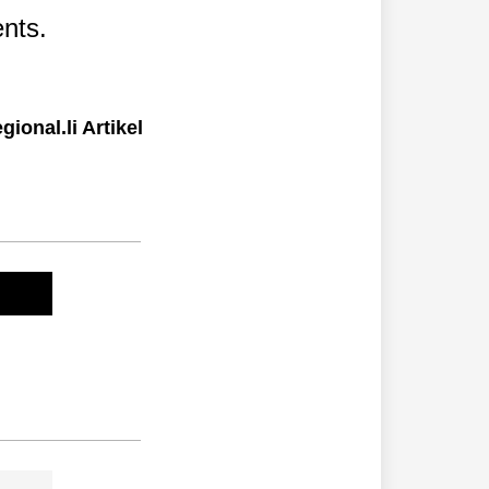
nts.
ional.li Artikel