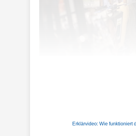
Ein beleuchteter Kürbis, ein Skelett un
Kinder, die bei der Nachbarschaft kling
Erklärvideo: Wie funktioniert