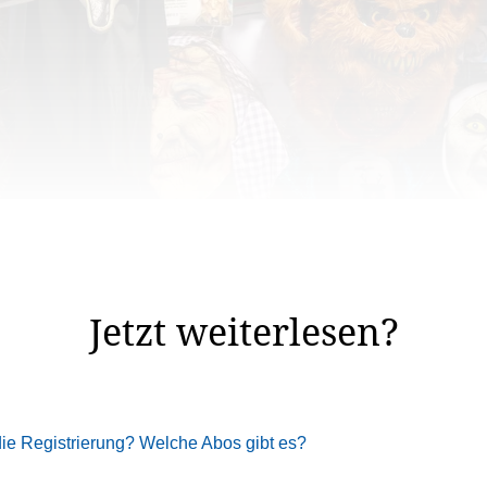
d ein paar Grabsteine vor dem Hauseingang. Als Dinosaur
eln und «Süsses oder Saures» ...
Jetzt weiterlesen?
 die Registrierung? Welche Abos gibt es?