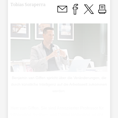
Tobias Soraperra
Benjamin van Giffen spricht über die Veränderungen, die
durch künstliche Intelligenz auf die Arbeitswelt zukommen
werden.
Herr van Giffen. Sie sind Assoziierter Professor für
Information Systems and Digital Innovation an der