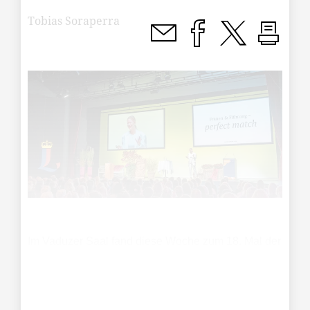
Tobias Soraperra
Im Vaduzer Saal fand diese Woche zum 18. Mal der
Businesstag für Frauen statt. Im Zentrum standen
erneut Frauen mit beeindruckenden Karrieren – sei
es als Führungskräfte oder Unternehmerinnen.