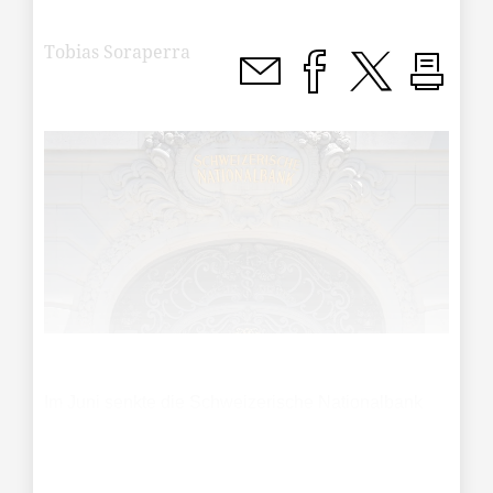
Tobias Soraperra
Im Juni senkte die Schweizerische Nationalbank
(SNB) den Leitzins um 0,25 Prozentpunkte auf null.
Es handelte sich um die sechste Zinssenkung in
Folge.