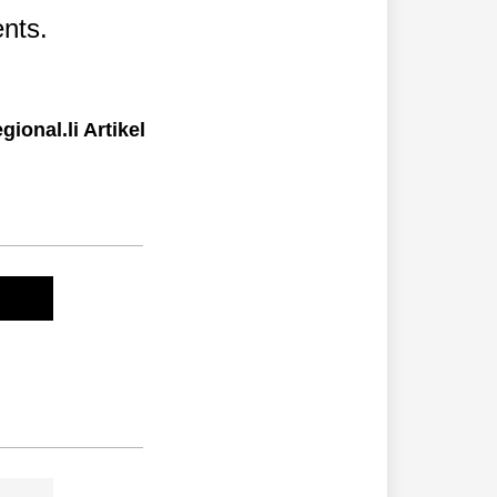
nts.
ional.li Artikel