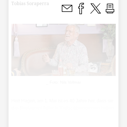
Tobias Soraperra
_ Foto: Nils Vollmar
Herr Hagen, am 1. Mai ist es 40 Jahre her, dass sie
das Restaurant Adler in Vaduz übernommen haben.
Welche Bedeutung hat dieses Jubiläum für Sie?
Walter Hagen: Die Bedeutung für mich ist vor allem