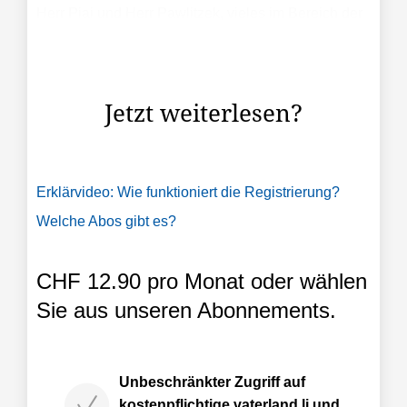
Herr Piai und Herr Pawlitzek, vieles im Bereich der
Internet der Dinge (englisch «Internet of Things»
oder IoT) nehmen wir bereits als selbstverständlich
an.
Jetzt weiterlesen?
Erklärvideo: Wie funktioniert die Registrierung?
Welche Abos gibt es?
CHF 12.90 pro Monat oder wählen
Sie aus unseren Abonnements.
Unbeschränkter Zugriff auf
kostenpflichtige vaterland.li und