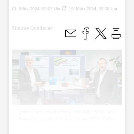
01. März 2024, 09:02 Uhr
19. März 2024, 03:38 Uhr
Simone Quaderer
Guido Piai (links) und René Pawlitzek (rechts) sind
Professoren an der Fachhochschule OST in Buchs.