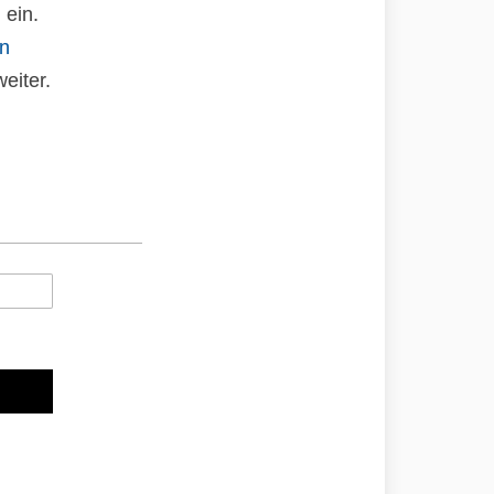
 ein.
an
eiter.