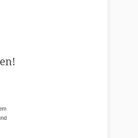
en!
rem
und