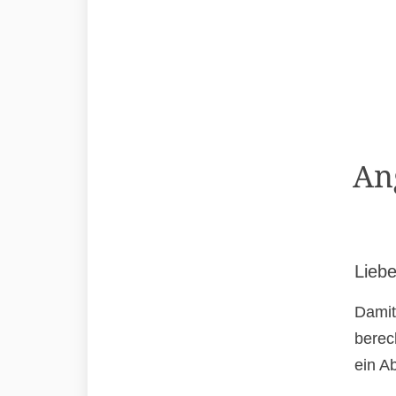
An
Liebe
Damit
berec
ein A