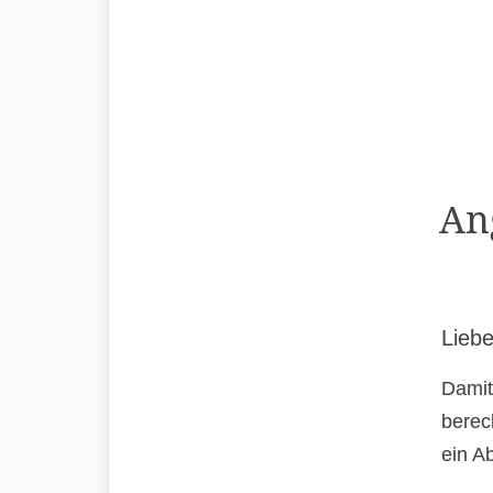
An
Liebe
Damit
berec
ein A