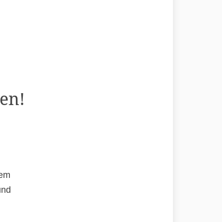
en!
rem
und