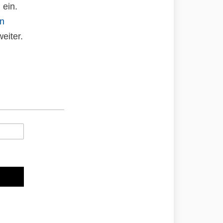
 ein.
an
eiter.