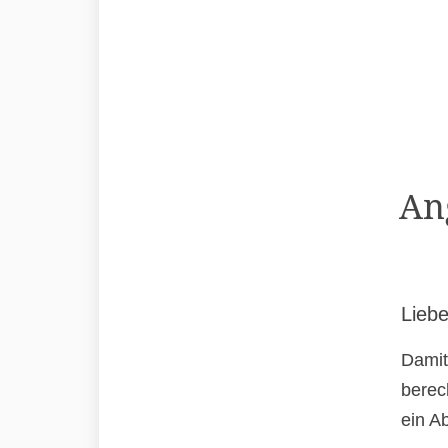
An
Liebe
Damit
berec
ein A