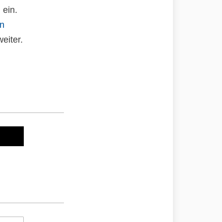
 ein.
an
eiter.