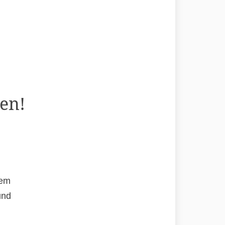
en!
rem
und