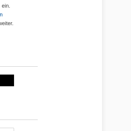
 ein.
an
eiter.