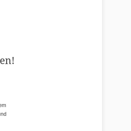
en!
rem
und