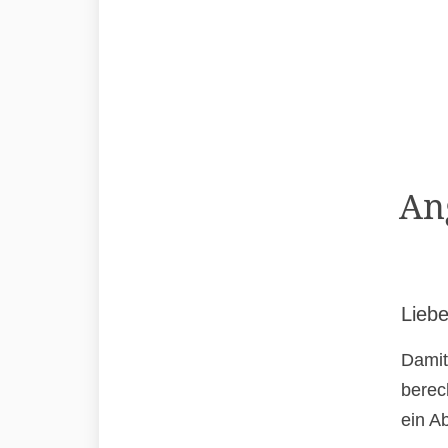
An
Liebe
Damit
berec
ein A