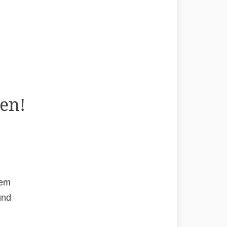
en!
rem
und