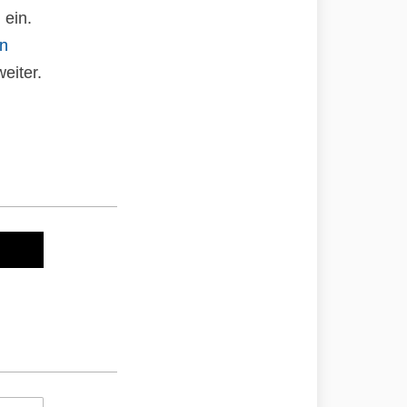
 ein.
an
eiter.