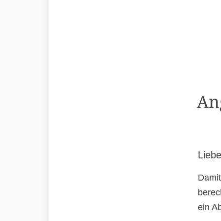
An
Liebe
Damit
berec
ein A